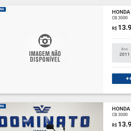
INA
HONDA 
CB 300R
13.
R$
Ano
2011
M
INA
HONDA 
CB 300R
13.
R$