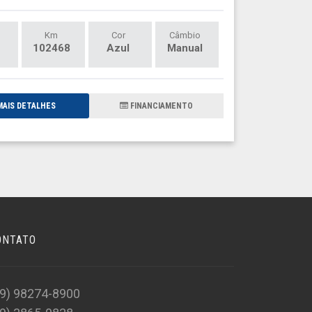
Km
Cor
Câmbio
102468
Azul
Manual
AIS DETALHES
FINANCIAMENTO
ONTATO
19) 98274-8900