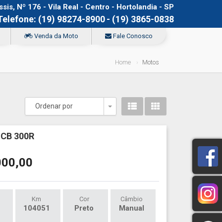
s, Nº 176 - Vila Real - Centro - Hortolandia - SP
Telefone: (19) 98274-8900
- (19) 3865-0838
Venda da Moto
Fale Conosco
Home
Motos
Ordenar por
Toggle Dropdown
CB 300R
000,00
Km
Cor
Câmbio
104051
Preto
Manual