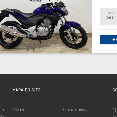
Ano
2011
M
MAPA DO SITE
C
s e
Home
Financiamento
(
não