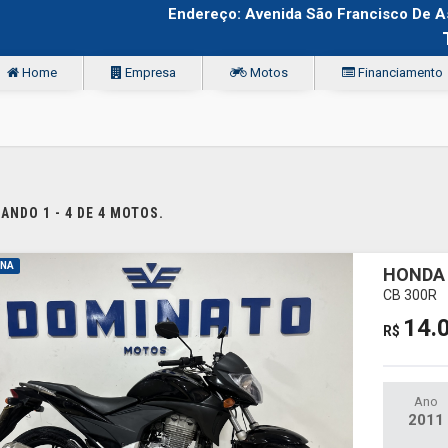
Endereço: Avenida São Francisco De Assi
Home
Empresa
Motos
Financiamento
NDO 1 - 4 DE 4 MOTOS.
INA
HONDA 
CB 300R
14.
R$
Ano
2011